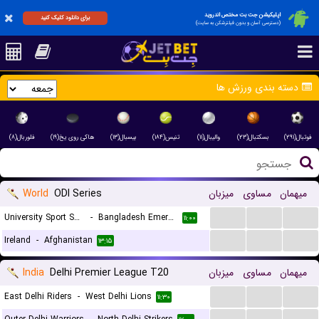
اپلیکیشن جت بت مختص اندروید
برای دانلود کلیک کنید
(دسترسی آسان و بدون فیلترشکن به سایت)
دسته بندی ورزش ها
فوتبال(۲۹۱)
بسکتبال(۲۳)
والیبال(۱۱)
تنیس(۱۸۴)
بیسبال(۱۳)
هاکی روی یخ(۱۹)
فلوربال(۸)
World
ODI Series
میزبان
مساوی
میهمان
...
...
...
University Sport South Africa
-
Bangladesh Emerging
۱۱:۰۰
...
...
...
Ireland
-
Afghanistan
۱۳:۱۵
India
Delhi Premier League T20
میزبان
مساوی
میهمان
...
...
...
East Delhi Riders
-
West Delhi Lions
۱۱:۳۰
...
...
...